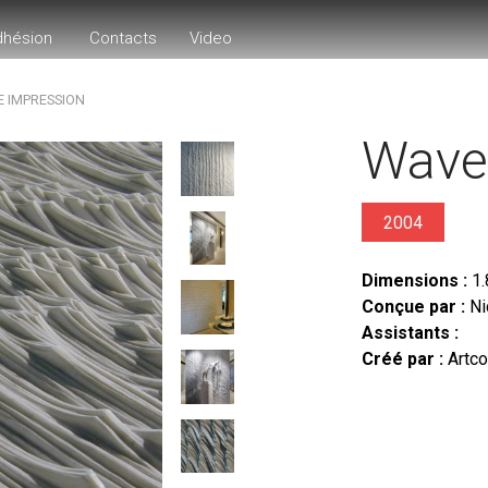
dhésion
Contacts
Video
 IMPRESSION
Wave
2004
Dimensions :
1.
Conçue par :
Ni
Assistants :
Créé par :
Artco