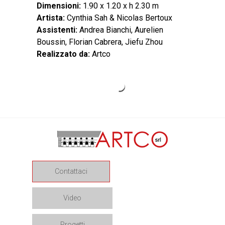
Dimensioni:
1.90 x 1.20 x h 2.30 m
Artista:
Cynthia Sah & Nicolas Bertoux
Assistenti:
Andrea Bianchi, Aurelien
Boussin, Florian Cabrera, Jiefu Zhou
Realizzato da:
Artco
CONNECTING -
TO GATHER
PINE TREE
CONCERT
ORCHID
SPIRAL
SPRAY
AQUA
Single
Contattaci
Video
Progetti