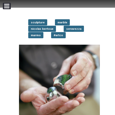
sculpture
marble
nicolas bertoux
seravezza
marmo
#artco