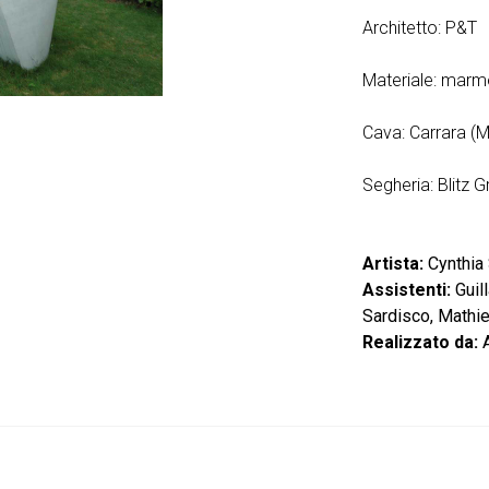
Architetto: P&T
Materiale: marm
Cava: Carrara (
Segheria: Blitz Gr
Artista:
Cynthia 
Assistenti:
Guil
Sardisco, Mathie
Realizzato da:
A