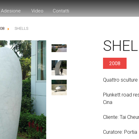
Adesione
Video
Contatti
008
SHELLS
SHEL
2008
Quattro sculture
Plunkett road re
Cina
Cliente: Tai Cheu
Curatore: Portia 