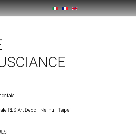
E
USCIANCE
entale
iale RLS Art Deco - Nei Hu - Taipei -
 RLS