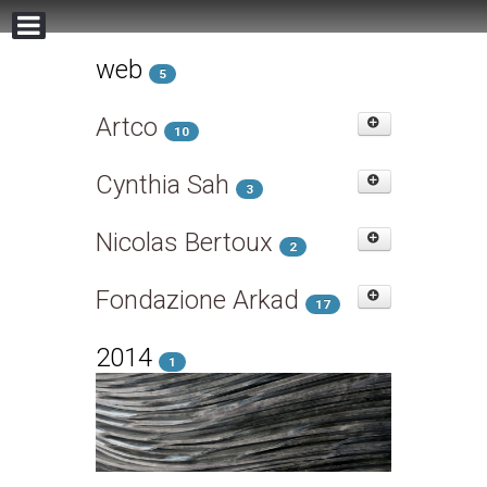
web
5
Artco
10
Cynthia Sah
3
Nicolas Bertoux
2
Fondazione Arkad
17
2014
1